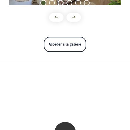
1
2
3
4
5
6
Accéder à la galerie