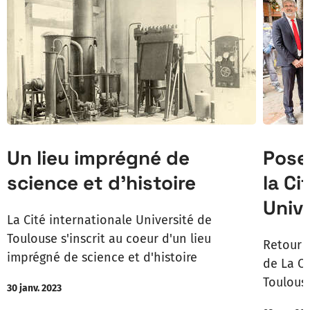
Un lieu imprégné de
Pose
science et d’histoire
la Ci
Univ
La Cité internationale Université de
Toulouse s'inscrit au coeur d'un lieu
Retour e
imprégné de science et d'histoire
de La Ci
Toulous
30 janv. 2023