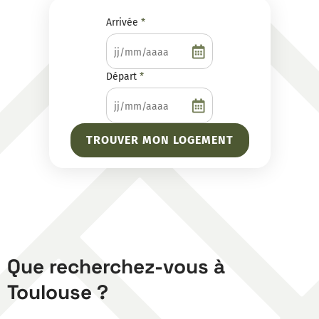
Dates
Arrivée
*
de
séjour
Départ
*
Que recherchez-vous à
Toulouse ?