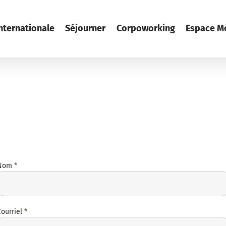
internationale
Séjourner
Corpoworking
Espace 
Nom
*
Courriel
*