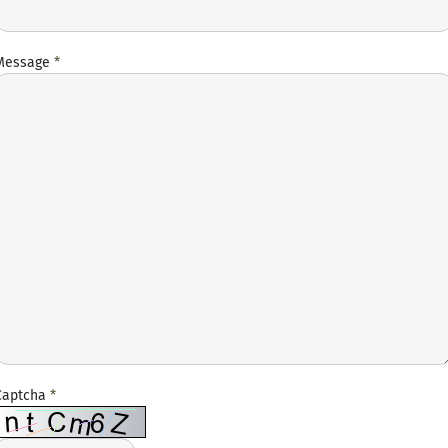
Message
*
Captcha
*